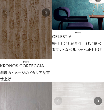
まずは相談からでも、お気軽にお問い合
わせください。
Let's Connect !
CELESTIA
鏝仕上げと刷毛仕上げが選べ
ADDRESS
東京支社
関西営業所
るマットなベルベット調仕上げ
〒154-0014
〒661-0021
東京都世田谷区新町3-23-2
兵庫県尼崎市名神町1丁目14-23
KRONOS CORTECCIA
TEL：03-3420-8484
アハトハイク名神町イースト 03号室
樹皮のイメージのイタリア左官
TEL : 06-6480-7428
仕上げ
協力業者募集
プライバシーポリシー
© AIZU CORPORATION.