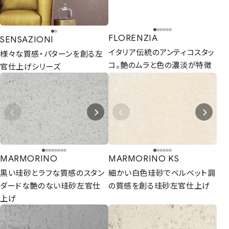
FLORENZIA
SENSAZIONI
イタリア伝統のアンティコスタッ
様々な質感・パターンを創る左
コ。艶のムラと色の濃淡が特徴
官仕上げシリーズ
MARMORINO
MARMORINO KS
黒い珪砂とラフな質感のスタン
細かい白色珪砂でベルベット調
ダードな艶のない珪砂左官仕
の質感を創る珪砂左官仕上げ
上げ