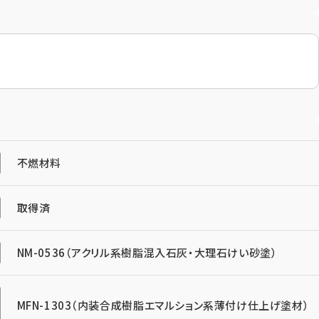
不燃材料
取得済
NM-0536（アクリル系樹脂混入石灰・大理石けい砂塗）
Let's Connect !
MFN-1303（内装合成樹脂エマルション系薄付け仕上げ塗材）