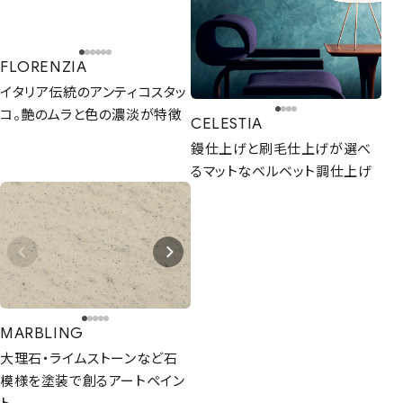
CONTACT
まずは相談からでも、お気軽にお問い合
わせください。
FLORENZIA
イタリア伝統のアンティコスタッ
Let's Connect !
コ。艶のムラと色の濃淡が特徴
CELESTIA
鏝仕上げと刷毛仕上げが選べ
ADDRESS
るマットなベルベット調仕上げ
東京支社
関西営業所
〒154-0014
〒661-0021
東京都世田谷区新町3-23-2
兵庫県尼崎市名神町1丁目14-23
TEL：03-3420-8484
アハトハイク名神町イースト 03号室
TEL : 06-6480-7428
協力業者募集
MARBLING
プライバシーポリシー
大理石・ライムストーンなど石
© AIZU CORPORATION.
模様を塗装で創るアートペイン
ト