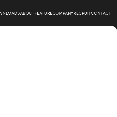
WNLOADS
ABOUT
FEATURE
COMPANY
RECRUIT
CONTACT