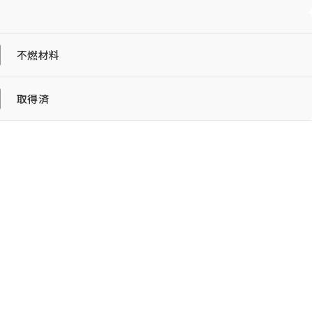
不燃材料
Let's Connect !
取得済
協力業者募集
プライバシーポリシー
© AIZU CORPORATION.