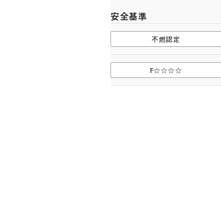
安全基準
不燃認定
わせください。
F☆☆☆☆
3
3号室