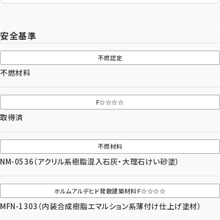
協力業者募集
プライバシーポリシー
© AIZU CORPORATION.
安全基準
不燃認定
不燃材料
F☆☆☆☆
取得済
不燃材料
NM-0536（アクリル系樹脂混入石灰・大理石けい砂塗）
ホルムアルデヒド発散建築材料Ｆ☆☆☆☆
MFN-1303（内装合成樹脂エマルション系薄付け仕上げ塗材）