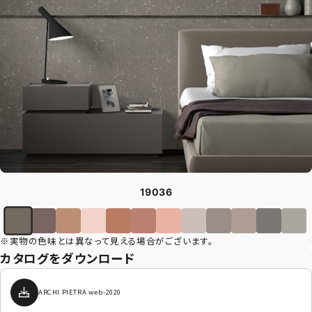
CONTACT
まずは相談からでも、お気軽にお問い合
わせください。
Let's Connect !
ADDRESS
19036
東京支社
関西営業所
〒154-0014
〒661-0021
東京都世田谷区新町3-23-2
兵庫県尼崎市名神町1丁目14-23
※実物の色味とは異なって見える場合がございます。
TEL：03-3420-8484
アハトハイク名神町イースト 03号室
カタログをダウンロード
TEL : 06-6480-7428
ARCHI PIETRA web-2020