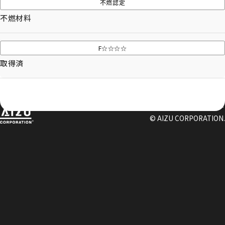
ADDRESS
不燃認定
東京支社
関西営業所
不燃材料
〒154-0014
〒661-0021
東京都世田谷区新町3-23-2
兵庫県尼崎市名神町1丁目14-23
F☆☆☆☆
TEL：03-3420-8484
アハトハイク名神町イースト 03号室
TEL : 06-6480-7428
取得済
協力業者募集
プライバシーポリシー
© AIZU CORPORATION.