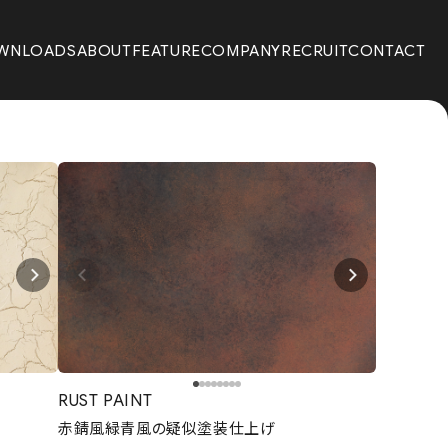
WNLOADS
ABOUT
FEATURE
COMPANY
RECRUIT
CONTACT
RUST PAINT
赤錆風緑青風の疑似塗装仕上げ