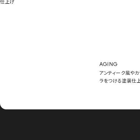
仕上げ
AGING
アンティーク風やカ
ラをつける塗装仕