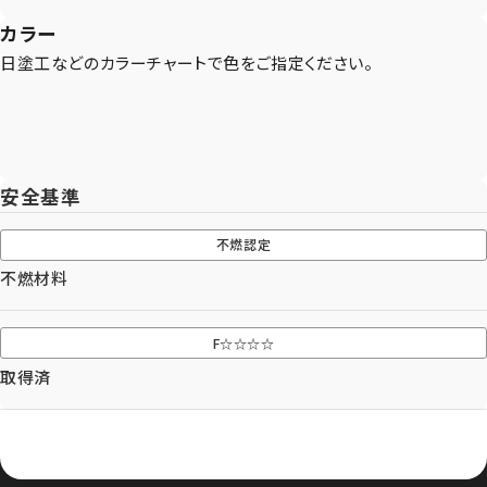
わせください。
カラー
日塗工などのカラーチャートで色をご指定ください。
Let's Connect !
ADDRESS
東京支社
関西営業所
安全基準
〒154-0014
〒661-0021
東京都世田谷区新町3-23-2
兵庫県尼崎市名神町1丁目14-23
不燃認定
TEL：03-3420-8484
アハトハイク名神町イースト 03号室
不燃材料
TEL : 06-6480-7428
協力業者募集
F☆☆☆☆
プライバシーポリシー
取得済
© AIZU CORPORATION.