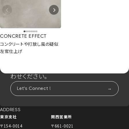
CONCRETE EFFECT
コンクリートや打放し風の疑似
左官仕上げ
CONTACT
まずは相談からでも、お気軽にお問い合
わせください。
Let's Connect !
ADDRESS
東京支社
関西営業所
〒154-0014
〒661-0021