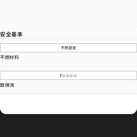
Let's Connect !
ADDRESS
安全基準
東京支社
関西営業所
〒154-0014
〒661-0021
不燃認定
東京都世田谷区新町3-23-2
兵庫県尼崎市名神町1丁目14-23
不燃材料
TEL：03-3420-8484
アハトハイク名神町イースト 03号室
TEL : 06-6480-7428
F☆☆☆☆
協力業者募集
取得済
プライバシーポリシー
© AIZU CORPORATION.