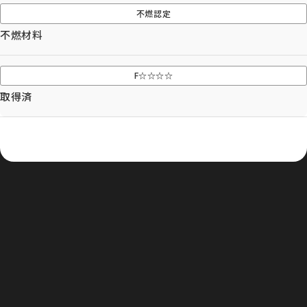
協力業者募集
不燃認定
プライバシーポリシー
不燃材料
© AIZU CORPORATION.
F☆☆☆☆
取得済