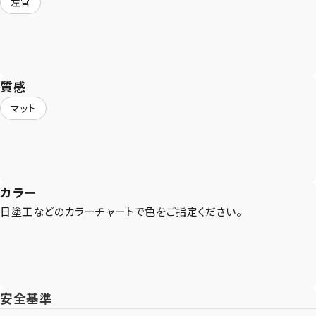
左官
CONTACT
質感
まずは相談からでも、お気軽にお問い合
マット
わせください。
Let's Connect !
カラー
ADDRESS
日塗工などのカラーチャートで色をご指定ください。
東京支社
関西営業所
〒154-0014
〒661-0021
東京都世田谷区新町3-23-2
兵庫県尼崎市名神町1丁目14-23
TEL：03-3420-8484
アハトハイク名神町イースト 03号室
TEL : 06-6480-7428
安全基準