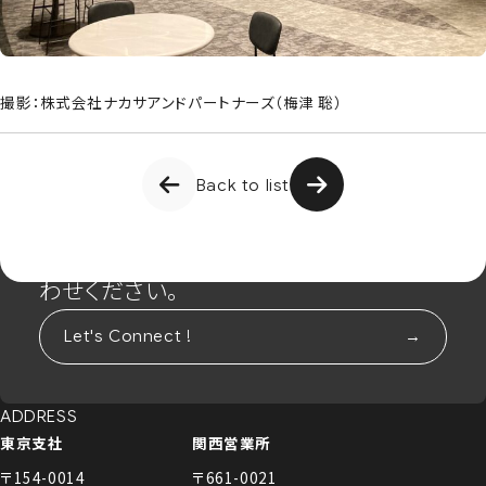
撮影：株式会社ナカサアンドパートナーズ（梅津 聡）
Back to list
CONTACT
まずは相談からでも、お気軽にお問い合
わせください。
Let's Connect !
ADDRESS
東京支社
関西営業所
〒154-0014
〒661-0021