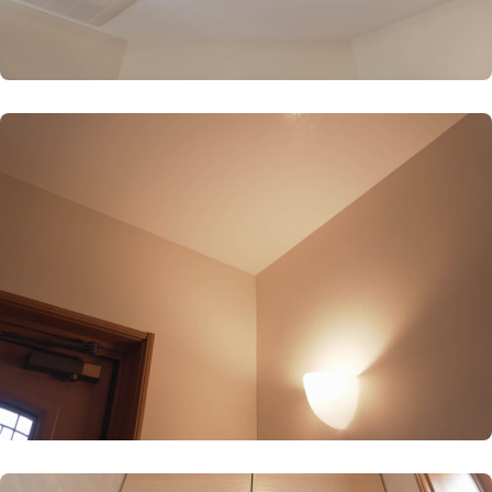
CONTACT
まずは相談からでも、お気軽にお問い合
わせください。
Let's Connect !
ADDRESS
東京支社
関西営業所
〒154-0014
〒661-0021
東京都世田谷区新町3-23-2
兵庫県尼崎市名神町1丁目14-23
TEL：03-3420-8484
アハトハイク名神町イースト 03号室
TEL : 06-6480-7428
協力業者募集
プライバシーポリシー