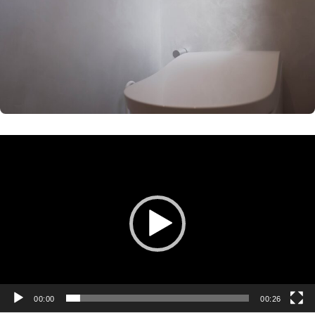
動
画
プ
レ
ー
ヤ
ー
00:00
00:26