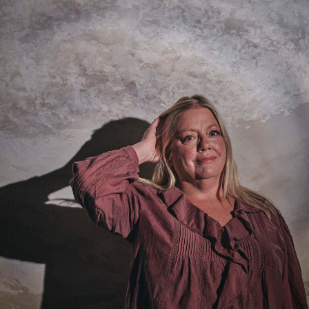
Let's Connect !
ADDRESS
東京支社
関西営業所
〒154-0014
〒661-0021
東京都世田谷区新町3-23-2
兵庫県尼崎市名神町1丁目14-23
TEL：03-3420-8484
アハトハイク名神町イースト 03号室
TEL : 06-6480-7428
協力業者募集
プライバシーポリシー
© AIZU CORPORATION.