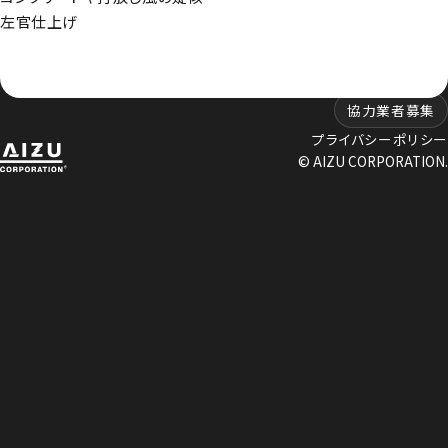
東京都世田谷区新町3-23-2
兵庫県尼崎市名神町1丁目14-23
左官仕上げ
TEL：03-3420-8484
アハトハイク名神町イースト 03号室
TEL : 06-6480-7428
協力業者募集
プライバシーポリシー
© AIZU CORPORATION.