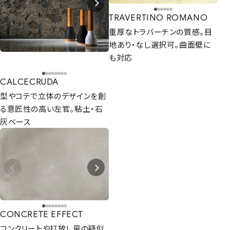
TRAVERTINO ROMANO
重厚なトラバーチンの質感。目
地あり・なし選択可。曲面壁に
も対応
CALCECRUDA
型やコテで立体のデザインを創
CONTACT
る意匠性の高い左官。粘土・石
まずは相談からでも、お気軽にお問い合
灰ベース
わせください。
Let's Connect !
ADDRESS
東京支社
関西営業所
CONCRETE EFFECT
〒154-0014
〒661-0021
コンクリートや打放し風の疑似