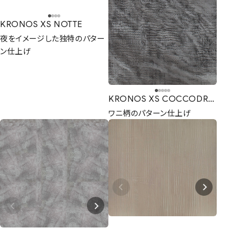
KRONOS XS NOTTE
夜をイメージした独特のパター
ン仕上げ
KRONOS XS COCCODRILLO
ワニ柄のパターン仕上げ