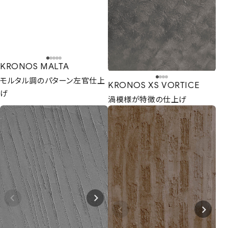
KRONOS MALTA
モルタル調のパターン左官仕上
KRONOS XS VORTICE
げ
渦模様が特徴の仕上げ
CONTACT
まずは相談からでも、お気軽にお問い合
わせください。