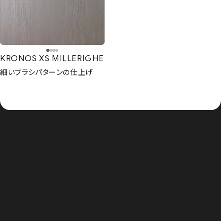
KRONOS XS MILLERIGHE
細いブラシパターンの仕上げ