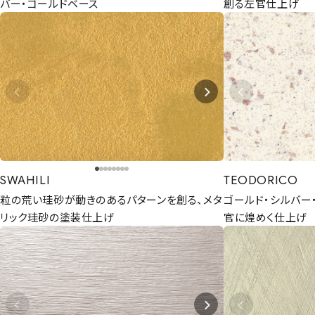
バー・ゴールドベース
創る左官仕上げ
SWAHILI
TEODORICO
粒の荒い珪砂が動きのあるパターンを創る、メタ
ゴールド・シルバー
リック珪砂の塗装仕上げ
官に煌めく仕上げ