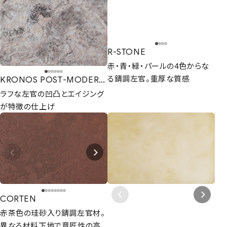
R-STONE
赤・青・緑・パールの4色からな
る錆調左官。重厚な質感
KRONOS POST-MODERNO
ラフな左官の凹凸とエイジング
が特徴の仕上げ
CORTEN
赤茶色の珪砂入り錆調左官材。
異なる材料下地で意匠性の高