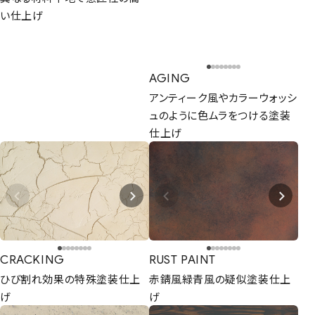
い仕上げ
CONTACT
AGING
まずは相談からでも、お気軽にお問い合
アンティーク風やカラーウォッシ
わせください。
ュのように色ムラをつける塗装
仕上げ
Let's Connect !
ADDRESS
東京支社
関西営業所
〒154-0014
〒661-0021
東京都世田谷区新町3-23-2
兵庫県尼崎市名神町1丁目14-23
CRACKING
RUST PAINT
TEL：03-3420-8484
アハトハイク名神町イースト 03号室
ひび割れ効果の特殊塗装仕上
赤錆風緑青風の疑似塗装仕上
TEL : 06-6480-7428
げ
げ