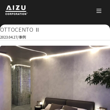
OTTOCENTO Ⅱ
2023.04.27
/
事例