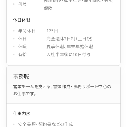
健康保険・厚生年金・雇用保険・労災
保険
保険
休日休暇
年間休日
125日
休日
完全週休2日制（土日祝）
休暇
夏季休暇、年末年始休暇
有給
入社半年後に10日付与
事務職
CONTACT
まずは相談からでも、お気軽にお問い合
営業チームを支える、書類作成・事務サポート中心の
お仕事です。
わせください。
Let's Connect !
仕事内容
安全書類・契約書などの作成