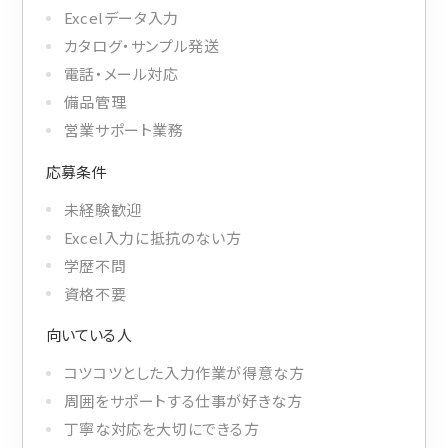
ADDRESS
Excelデータ入力
東京支社
関西営業所
カタログ・サンプル発送
〒154-0014
〒661-0021
電話・メール対応
東京都世田谷区新町3-23-2
兵庫県尼崎市名神町1丁目14-23
備品管理
TEL：03-3420-8484
アハトハイク名神町イースト 03号室
営業サポート業務
TEL : 06-6480-7428
応募条件
協力業者募集
未経験歓迎
プライバシーポリシー
Excel入力に抵抗のない方
© AIZU CORPORATION.
学歴不問
資格不要
向いている人
コツコツとした入力作業が得意な方
周囲をサポートする仕事が好きな方
丁寧な対応を大切にできる方