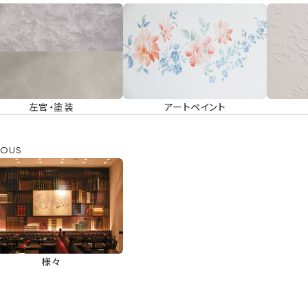
左官・塗装
アートペイント
IOUS
様々