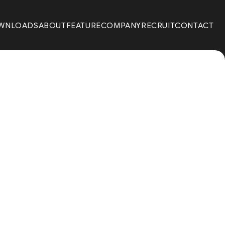
WNLOADS
ABOUT
FEATURE
COMPANY
RECRUIT
CONTACT