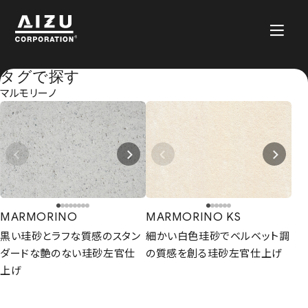
タグで探す
マルモリーノ
MARMORINO
MARMORINO KS
黒い珪砂とラフな質感のスタン
細かい白色珪砂でベルベット調
ダードな艶のない珪砂左官仕
の質感を創る珪砂左官仕上げ
上げ