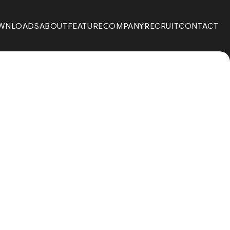
WNLOADS
ABOUT
FEATURE
COMPANY
RECRUIT
CONTACT