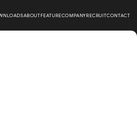
WNLOADS
ABOUT
FEATURE
COMPANY
RECRUIT
CONTACT