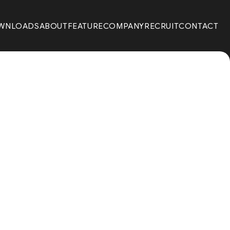
WNLOADS
ABOUT
FEATURE
COMPANY
RECRUIT
CONTACT