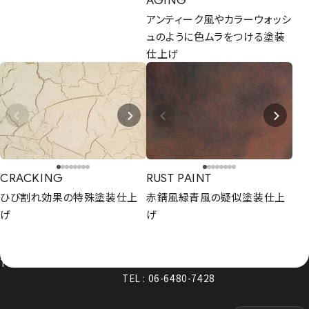
AGING
アンティーク風やカラーウォッシ
ュのように色ムラをつける塗装
仕上げ
CONTACT
まずは相談からでも、お気軽にお問い合
わせください。
Let's Connect !
CRACKING
RUST PAINT
ADDRESS
ひび割れ効果の特殊塗装仕上
赤錆風緑青風の疑似塗装仕上
東京支社
関西営業所
げ
げ
〒154-0014
〒661-0021
東京都世田谷区新町3-23-2
兵庫県尼崎市名神町1丁目14-23
TEL：03-3420-8484
アハトハイク名神町イースト 03号室
TEL : 06-6480-7428