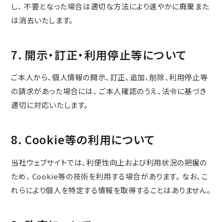
CONTACT
し、 不要となった場合は適切な方法により速やかに廃棄また
まずは相談からでも、お気軽にお問い合
は消去いたします。
わせください。
7. 開示・訂正・利用停止等について
Let's Connect !
ご本人から、個人情報の開示、訂正、追加、削除、利用停止等
ADDRESS
の請求があった場合には、 ご本人確認のうえ、法令に基づき
東京支社
関西営業所
適切に対応いたします。
〒154-0014
〒661-0021
東京都世田谷区新町3-23-2
兵庫県尼崎市名神町1丁目14-23
8. Cookie等の利用について
TEL：03-3420-8484
アハトハイク名神町イースト 03号室
TEL : 06-6480-7428
当社ウェブサイトでは、利便性向上および利用状況の把握の
ため、 Cookie等の技術を利用する場合があります。 なお、こ
協力業者募集
れらにより個人を特定する情報を取得することはありません。
プライバシーポリシー
© AIZU CORPORATION.