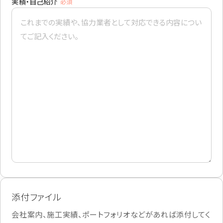
実績・自己紹介
必須
東京支社
関西営業所
〒154-0014
〒661-0021
東京都世田谷区新町3-23-2
兵庫県尼崎市名神町1丁目14-23
TEL：03-3420-8484
アハトハイク名神町イースト 03号室
TEL : 06-6480-7428
協力業者募集
プライバシーポリシー
© AIZU CORPORATION.
添付ファイル
会社案内、施工実績、ポートフォリオなどがあれば添付してく