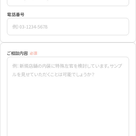
わせください。
電話番号
Let's Connect !
ADDRESS
東京支社
関西営業所
ご相談内容
必須
〒154-0014
〒661-0021
東京都世田谷区新町3-23-2
兵庫県尼崎市名神町1丁目14-23
TEL：03-3420-8484
アハトハイク名神町イースト 03号室
TEL : 06-6480-7428
協力業者募集
プライバシーポリシー
© AIZU CORPORATION.